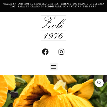
REALIZZA CON NOI IL GIOIELLO CHE HAI SEMPRE SOGNATO. GIOIELLERIA
ZOLI SARÀ IN GRADO DI SODDISFARE OGNI VOSTRA ESIGENZA