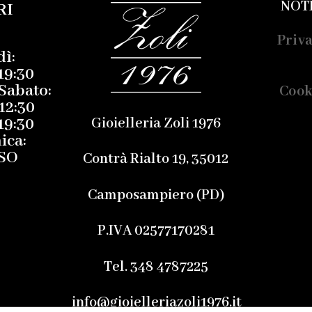
NOT
RI
Priva
ì:
19:30
Sabato:
Cook
12:30
19:30
Gioielleria Zoli 1976
ica:
SO
Contrà Rialto 19, 35012
Camposampiero (PD)
P.IVA 02577170281
Tel. 348 4787225
info@gioielleriazoli1976.it